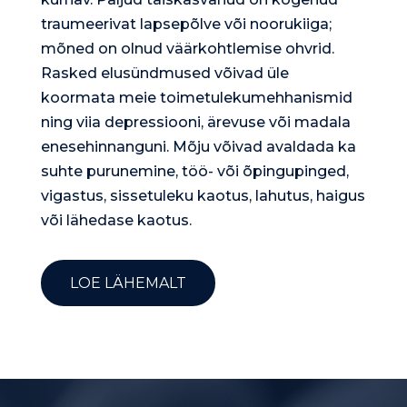
traumeerivat lapsepõlve või noorukiiga;
mõned on olnud väärkohtlemise ohvrid.
Rasked elusündmused võivad üle
koormata meie toimetuleku­mehhanismid
ning viia depressiooni, ärevuse või madala
enesehinnanguni. Mõju võivad avaldada ka
suhte purunemine, töö- või õpingupinged,
vigastus, sissetuleku kaotus, lahutus, haigus
või lähedase kaotus.
LOE LÄHEMALT