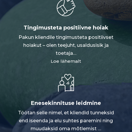
Tingimusteta positiivne hoiak
Pakun kliendile tingimusteta positiivset
hoiakut – olen teejuht, usaldusisik ja
toetaja
…
Loe lähemalt
Enesekinnituse leidmine
Töötan selle nimel, et kliendid tunneksid
end iseenda ja elu suhtes paremini ning
muudaksid oma mõtlemist
…