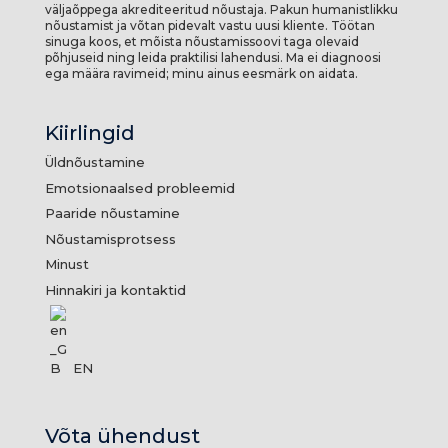
väljaõppega akrediteeritud nõustaja. Pakun humanistlikku
nõustamist ja võtan pidevalt vastu uusi kliente. Töötan
sinuga koos, et mõista nõustamissoovi taga olevaid
põhjuseid ning leida praktilisi lahendusi. Ma ei diagnoosi
ega määra ravimeid; minu ainus eesmärk on aidata.
Kiirlingid
Üldnõustamine
Emotsionaalsed probleemid
Paaride nõustamine
Nõustamisprotsess
Minust
Hinnakiri ja kontaktid
EN
Võta ühendust