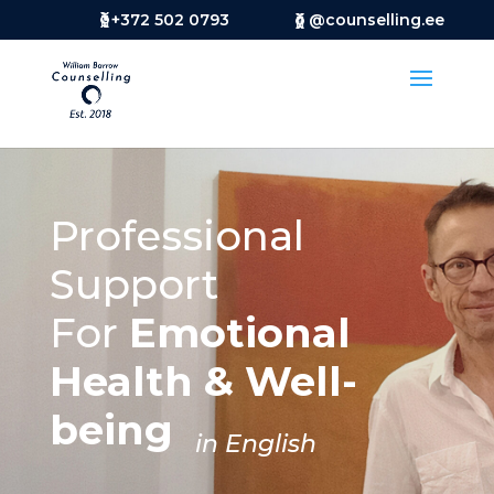
+372 502 0793
@counselling.ee
Professional
Support
For
Emotional
Health & Well-
being
in English